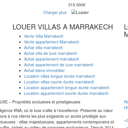
315 000€
Charger plus
LOUER VILLAS A MARRAKECH
L
Vente Villa Marrakech
Vente appartement Marrakech
Achat villa marrakech
Achat villa de luxe marrakech
Achat appartement marrakech
Achat appartement de luxe marrakech
Achat biens immobilier
Location villas longue durée marrakech
Location villas courte durée marrakech
Location appartement longue durée marrakech
Location appartement courte durée marrakech
 – Propriétés exclusives et prestigieuses
R
Hi
Agence KNA, où le luxe s'allie à l'excellence. Présente au cœur
ns à nos clients les plus exigeants un accès privilégié aux
+
ptueuses : villas majestueuses, appartements contemporains et
ouffle, nichés au milieu de paysages enchanteurs. Depuis 2014,
+