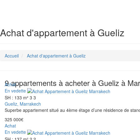
Achat d'appartement à Gueliz
Accueil
Achat d'appartement à Gueliz
9 appartements à acheter à Gueliz à Ma
Achat
En vedette
SH : 133 m²
3
3
Gueliz, Marrakech
Superbe appartement situé au 4ème étage d’une résidence de stan
325 000€
Achat
En vedette
SH : 137 m²
2
2