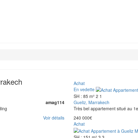
rrakech
Achat
En vedette
SH : 85 m²
2
1
amag114
Gueliz, Marrakech
ding
Très bel appartement situé au 1e
Voir détails
240 000€
Achat
SH : 151 m²
3
3