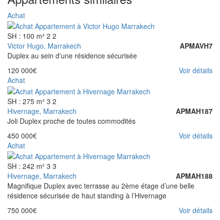
Achat
SH : 100 m²
2
2
Victor Hugo, Marrakech
APMAVH7
Duplex au sein d'une résidence sécurisée
120 000€
Voir détails
Achat
SH : 275 m²
3
2
Hivernage, Marrakech
APMAH187
Joli Duplex proche de toutes commodités
450 000€
Voir détails
Achat
SH : 242 m²
3
3
Hivernage, Marrakech
APMAH188
Magnifique Duplex avec terrasse au 2ème étage d’une belle
résidence sécurisée de haut standing à l’Hivernage
750 000€
Voir détails